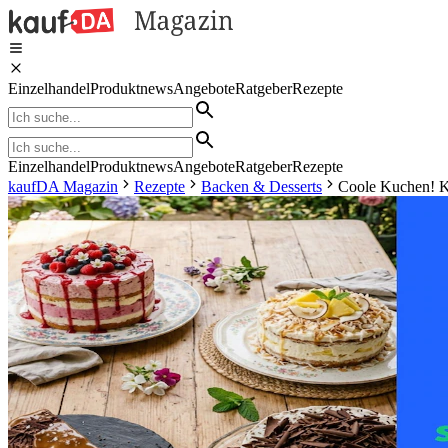
Einzelhandel
Produktnews
Angebote
Ratgeber
Rezepte
Einzelhandel
Produktnews
Angebote
Ratgeber
Rezepte
kaufDA Magazin
Rezepte
Backen & Desserts
Coole Kuchen! Kö